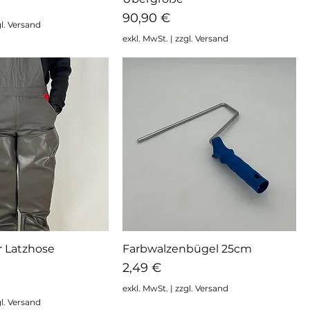
Preis
90,90 €
l. Versand
exkl. MwSt.
|
zzgl. Versand
r Latzhose
Farbwalzenbügel 25cm
hnellansicht
Schnellansicht
Preis
2,49 €
exkl. MwSt.
|
zzgl. Versand
l. Versand