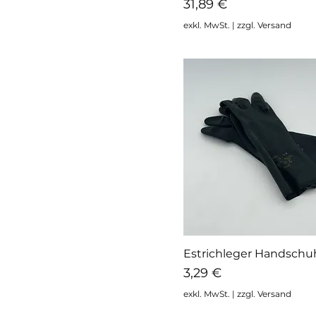
Preis
31,89 €
exkl. MwSt.
|
zzgl. Versand
Estrichleger Handschu
Schnellansicht
Preis
3,29 €
exkl. MwSt.
|
zzgl. Versand