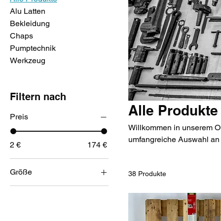
Alu Latten
Bekleidung
Chaps
Pumptechnik
Werkzeug
Filtern nach
Alle Produkte
Preis
Willkommen in unserem Online-Sho
umfangreiche Auswahl an h
2 €
174 €
Stöbern Sie durch unsere 
Größe
38 Produkte
9
10
46