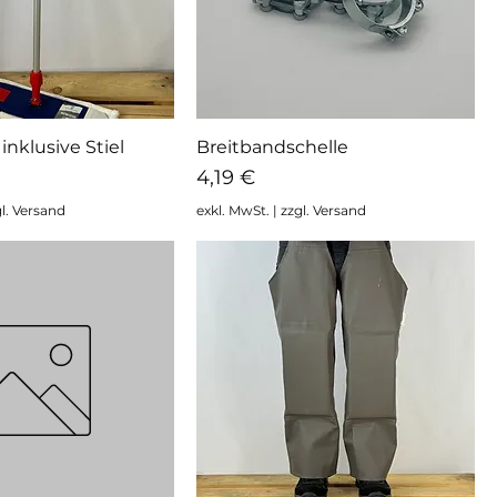
nklusive Stiel
Breitbandschelle
hnellansicht
Schnellansicht
Preis
4,19 €
l. Versand
exkl. MwSt.
|
zzgl. Versand