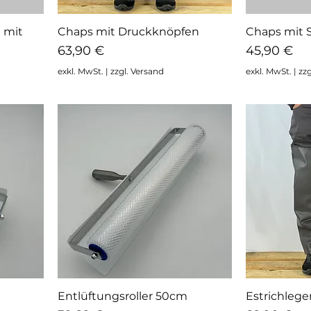
 mit
Chaps mit Druckknöpfen
Chaps mit 
Schnellansicht
Sc
Preis
Preis
63,90 €
45,90 €
exkl. MwSt.
|
zzgl. Versand
exkl. MwSt.
|
zzg
Entlüftungsroller 50cm
Estrichleg
Schnellansicht
Sc