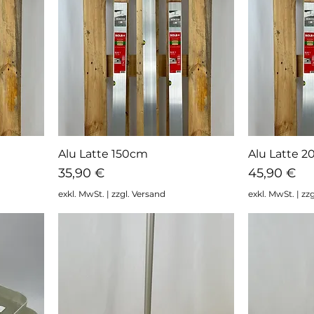
Alu Latte 150cm
Alu Latte 
Schnellansicht
Sc
Preis
Preis
35,90 €
45,90 €
exkl. MwSt.
|
zzgl. Versand
exkl. MwSt.
|
zzg