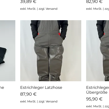
Preis
Preis
39,89 €
82,90 €
exkl. MwSt.
|
zzgl. Versand
exkl. MwSt.
|
zzg
he
Estrichleger Latzhose
Estrichlege
Schnellansicht
Sc
Übergröße
Preis
87,90 €
Preis
95,90 €
exkl. MwSt.
|
zzgl. Versand
exkl. MwSt.
|
zzg