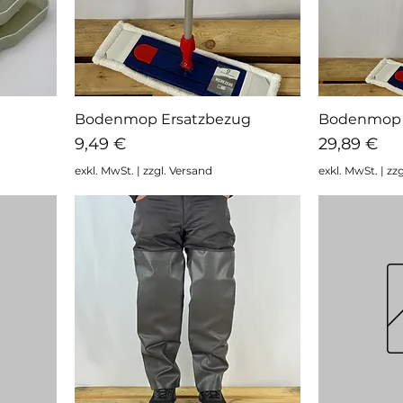
Bodenmop Ersatzbezug
Bodenmop i
Schnellansicht
Sc
Preis
Preis
9,49 €
29,89 €
exkl. MwSt.
|
zzgl. Versand
exkl. MwSt.
|
zzg