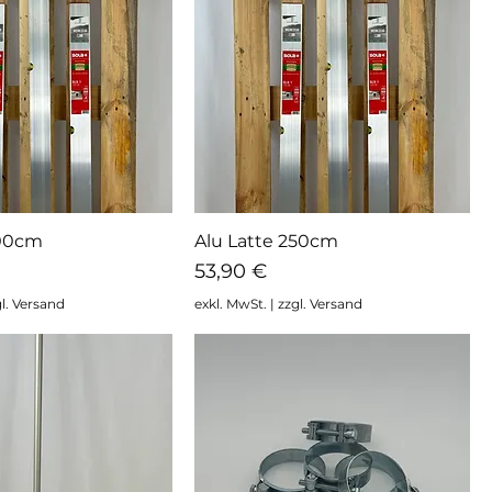
200cm
Alu Latte 250cm
hnellansicht
Schnellansicht
Preis
53,90 €
l. Versand
exkl. MwSt.
|
zzgl. Versand