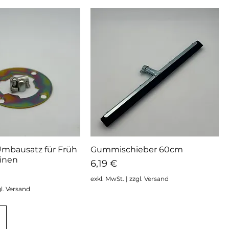
 Umbausatz für Früh
Gummischieber 60cm
hnellansicht
Schnellansicht
inen
Preis
6,19 €
exkl. MwSt.
|
zzgl. Versand
l. Versand