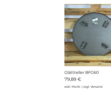
Glättteller BFG60
Schnellansicht
Preis
79,89 €
exkl. MwSt.
|
zzgl. Versand