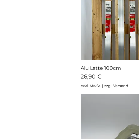
48
50
52
54
56
58
60
Alu Latte 100cm
Schnellansicht
62
Preis
26,90 €
2mm
exkl. MwSt.
|
zzgl. Versand
3mm
4mm
5mm
64-67
6mm
74-79