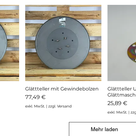
Glättteller mit Gewindebolzen
Glättteller
Schnellansicht
Sc
Glättmasch
Preis
77,49 €
Preis
25,89 €
exkl. MwSt.
|
zzgl. Versand
exkl. MwSt.
|
zzg
Mehr laden