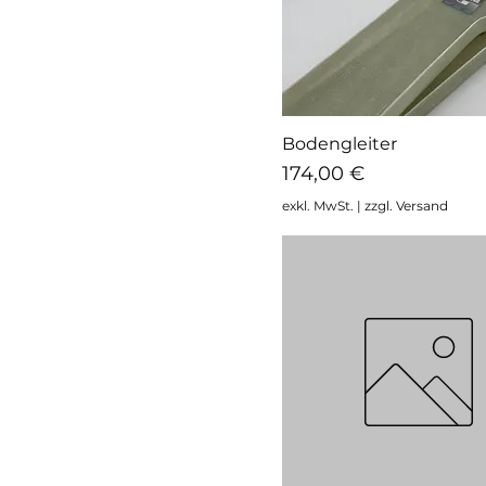
7mm
80-85
8mm
9mm
Bodengleiter
Schnellansicht
Preis
174,00 €
exkl. MwSt.
|
zzgl. Versand