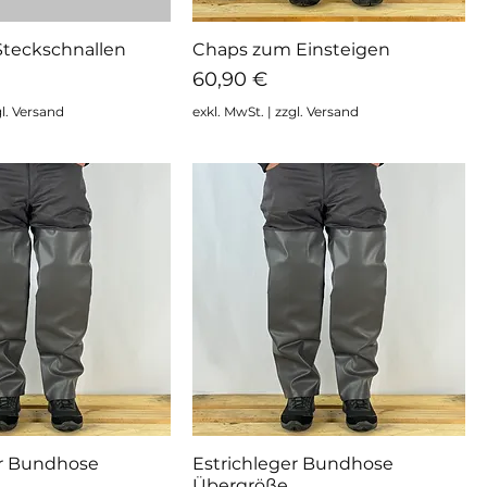
Steckschnallen
Chaps zum Einsteigen
hnellansicht
Schnellansicht
Preis
60,90 €
l. Versand
exkl. MwSt.
|
zzgl. Versand
er Bundhose
Estrichleger Bundhose
hnellansicht
Schnellansicht
Übergröße