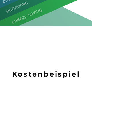
Kostenbeispiel
1.977,57€
Standard Estrich
eFloor System
941,70€
Standard