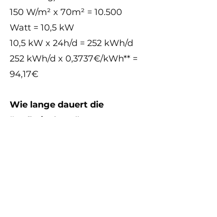
150 W/m² x 70m² = 10.500
Watt = 10,5 kW
10,5 kW x 24h/d = 252 kWh/d
252 kWh/d x 0,3737€/kWh** =
94,17€
Wie lange dauert die
“Aufheizphase”?
Standard-Estriche:
21 Tage x 94,17€ = 1977,57€
eFloor Standard:
10 Tage x 94,17€ = 941,70€
eFloor Premium:
5 Tage x 94,17€ = 470,85€