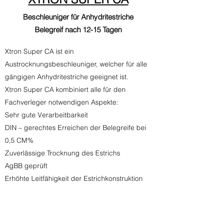
Beschleuniger für Anhydritestriche
Belegreif nach 12-15 Tagen
Xtron Super CA ist ein
Austrocknungsbeschleuniger, welcher für alle
gängigen Anhydritestriche geeignet ist.
Xtron Super CA kombiniert alle für den
Fachverleger notwendigen Aspekte:
Sehr gute Verarbeitbarkeit
DIN – gerechtes Erreichen der Belegreife bei
0,5 CM%
Zuverlässige Trocknung des Estrichs
AgBB geprüft
Erhöhte Leitfähigkeit der Estrichkonstruktion
Für alle gängigen Fußbodenheizungssysteme
geeignet​
Die Farbe kann chargenabhängig